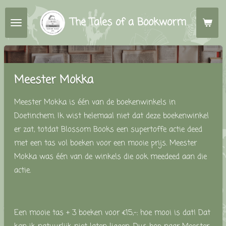
Ga
The Tales of a Bookworm
direct
naar
de
hoofdinhoud
Meester Mokka
Meester Mokka is één van de boekenwinkels in
Doetinchem. Ik wist helemaal niet dat deze boekenwinkel
er zat, totdat Blossom Books een supertoffe actie deed
met een tas vol boeken voor een mooie prijs. Meester
Mokka was één van de winkels die ook meedeed aan die
actie.
Een mooie tas + 3 boeken voor €15,-: hoe mooi is dat! Dat