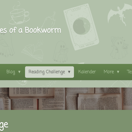
les of a Bookworm
Blog
Reading Challenge
Kalender
More
Te
ge