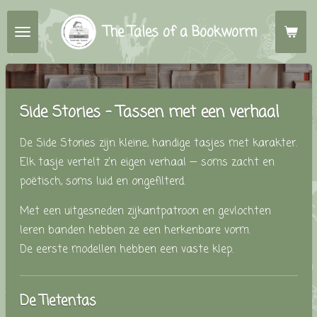
Ga
The Tales of a Bookworm
direct
naar
de
hoofdinhoud
Side Stories - Tassen met een verhaal
De Side Stories zijn kleine, handige tasjes met karakter.
Elk tasje vertelt z’n eigen verhaal — soms zacht en
poëtisch, soms luid en ongefilterd.
Met een uitgesneden zijkantpatroon en gevlochten
leren banden hebben ze een herkenbare vorm.
De eerste modellen hebben een vaste klep.
De Tietentas