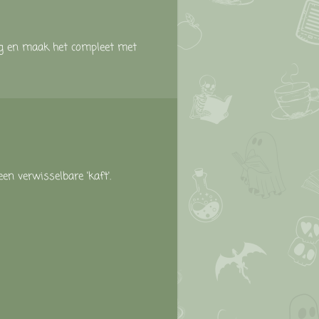
ng
en
maak
het
compleet
met
een
verwisselbare '
kaft'.