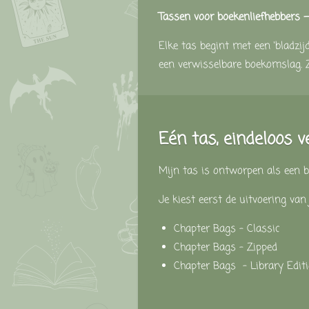
Tassen
voor
boekenliefhebbers
Elke
tas
begint
met
een ‘
bladzij
een
verwisselbare
boekomslag.
Eén
tas,
eindeloos
v
Mijn
tas
is
ontworpen
als
een
b
Je
kiest
eerst
de
uitvoering
va
Chapter Bags –
Classic
Chapter Bags
–
Zipped
Chapter Bags –
Library
Edit