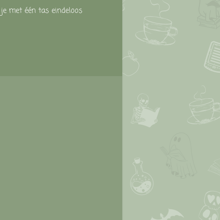
n
je
met
één
tas
eindeloos