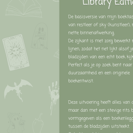
Library Edit
De
basisversie
van
mijn
boekta
van
restleer
of
sky (
kunstleer),
nette
binnenafwerking.
De
zijkant
is
met
zorg
bewerkt
lijnen,
zodat
het
net
lijkt
alsof
j
bladzijden
van
een
echt
boek
kijk
Perfect
als
je
op
zoek
bent
naa
duurzaamheid
en
een
originele
boekentwist.
Deze
uitvoering
heeft
alles
van
maar
dan
met
een
stevige
rits
vormgegeven als een boekenlegg
tussen de bladzijden uitsteekt.