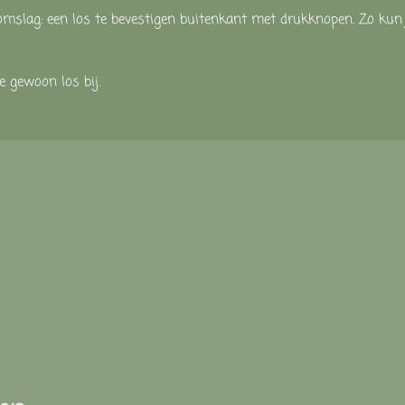
omslag:
een
los
te
bevestigen
buitenkant
met
drukknopen.
Zo
ku
je
gewoon
los
bij.