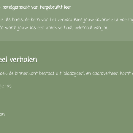
 —
handgemaakt
van
hergebruikt
leer
de’
als
basis,
de
kern
van
het
verhaal.
Kies
jouw
favoriete
uitvoeri
Zo
wordt
jouw
tas
een
uniek
verhaal,
helemaal
van
jou.
eel
verhalen
oek:
de
binnenkant
bestaat
uit '
bladzijden',
en
daaroverheen
komt
n
je
tas:
ion