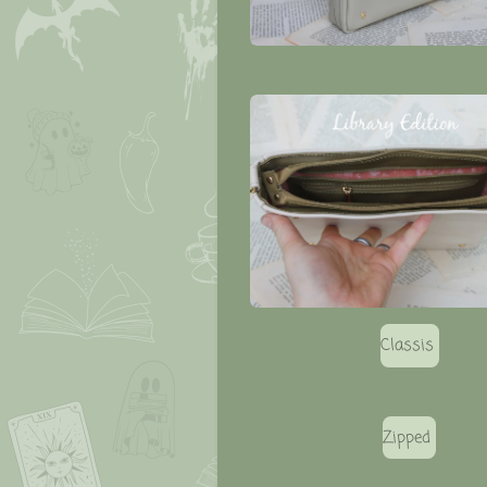
Classis
Zipped