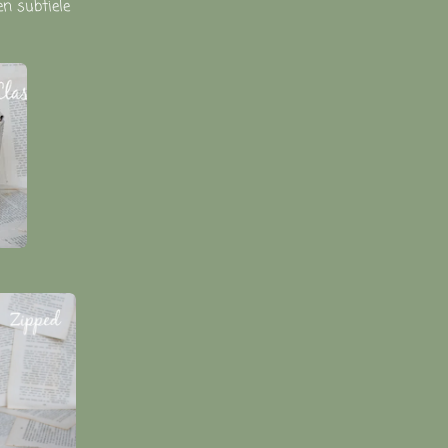
en
subtiele