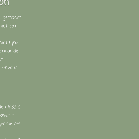
ion
s,
gemaakt
met
een
met
fijne
e
naar
de
t.
r
eenvoud,
de
Classic
,
bovenin —
er die net