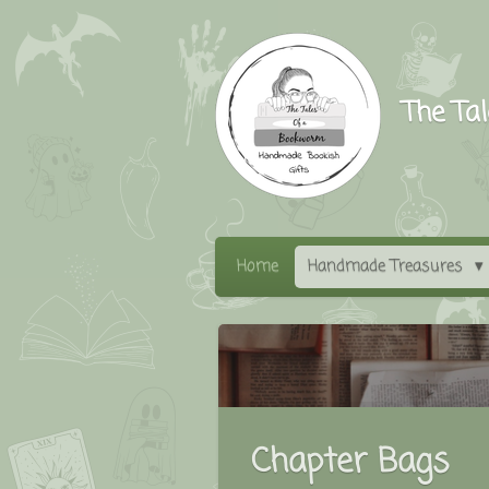
Ga
direct
naar
The Ta
de
hoofdinhoud
Home
Handmade Treasures
Chapter Bags