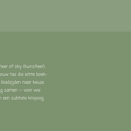
eer of sky (kunstleer),
jouw tas die echte boek-
 bladzijden naar keuze
Bag samen — voor wie
n een subtiele knipoog