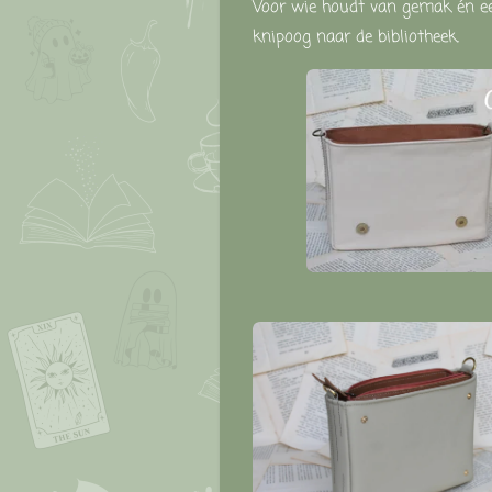
Voor
wie
houdt
van
gemak
én
e
knipoog
naar
de
bibliotheek.