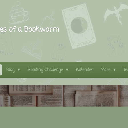
les of a Bookworm
Blog
Reading Challenge
Kalender
More
Te