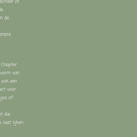
estleer
of
de
an
de
eraire
 Chapter
vorm
van
s
ook
een
fect
voor
sjes
of
et
die
as
laat
lijken