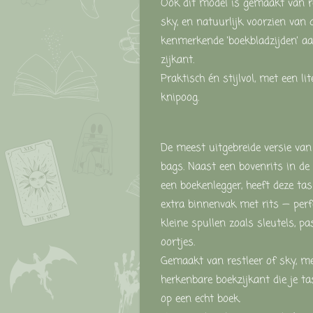
Ook
dit
model
is
gemaakt
van
r
sky,
en
natuurlijk
voorzien
van
kenmerkende ‘
boekbladzijden’
a
zijkant.
Praktisch
én
stijlvol,
met
een
lit
knipoog.
De
meest
uitgebreide
versie
van
bags
.
Naast
een
bovenrits
in
de
een
boekenlegger,
heeft
deze
ta
extra
binnenvak
met
rits —
per
kleine
spullen
zoals
sleutels,
pa
oortjes.
Gemaakt
van
restleer
of
sky,
m
herkenbare
boekzijkant
die
je
t
op
een
echt
boek.