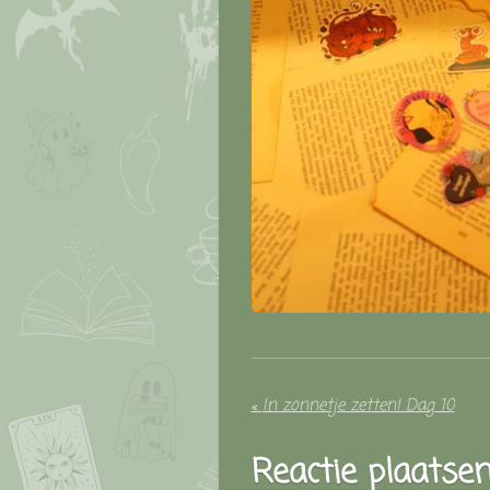
«
In zonnetje zetten! Dag 10
Reactie plaatse