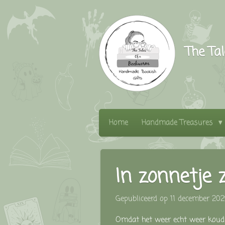
Ga
direct
naar
The Ta
de
hoofdinhoud
Home
Handmade Treasures
In zonnetje 
Gepubliceerd op 11 december 20
Omdat het weer echt weer koud 