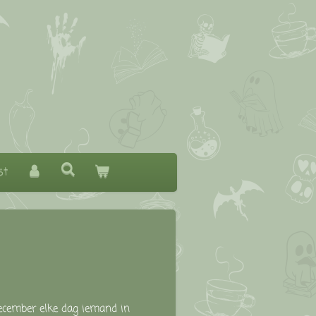
st
ecember elke dag iemand in