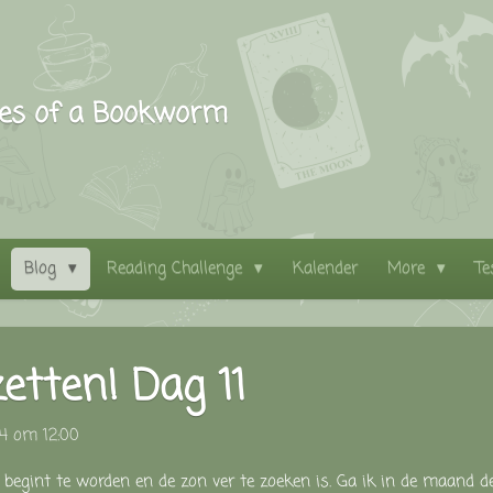
les of a Bookworm
Blog
Reading Challenge
Kalender
More
Te
zetten! Dag 11
24 om 12:00
begint te worden en de zon ver te zoeken is. Ga ik in de maand d