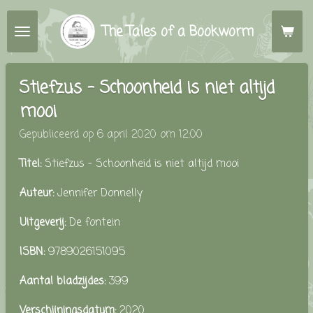
Ga
The Tales of a Bookworm
direct
naar
de
Stiefzus - Schoonheid is niet altijd
hoofdinhoud
mooi
Gepubliceerd op 6 april 2020 om 12:00
Titel:
Stiefzus - Schoonheid is niet altijd mooi
Auteur:
Jennifer Donnelly
Uitgeverij:
De fontein
ISBN:
9789026151095
Aantal bladzijdes:
399
Verschijningsdatum:
2020