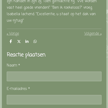
zijn handen in zijn zij. Toen glimlachte hij. "We worden
vast heel goede vrienden!"
"Ben ik roekeloos?" vroeg
Isabella lachend. "Excellentie, u staat op het dak van
uw rijtuig!"
«
Vorige
Volgende
»
D
D
S
D
e
e
h
e
l
e
a
l
Reactie plaatsen
e
l
r
e
n
e
n
Naam *
E-mailadres *